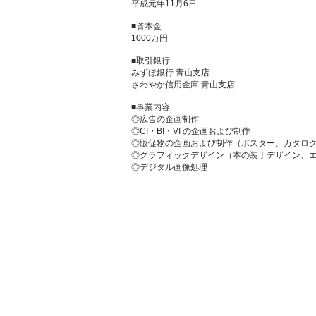
平成元年11月6日
■資本金
1000万円
■取引銀行
みずほ銀行 青山支店
さわやか信用金庫 青山支店
■事業内容
◎広告の企画制作
◎CI・BI・VI の企画および制作
◎販促物の企画および制作（ポスター、カタログ
◎グラフィックデザイン（本の装丁デザイン、
◎デジタル画像処理